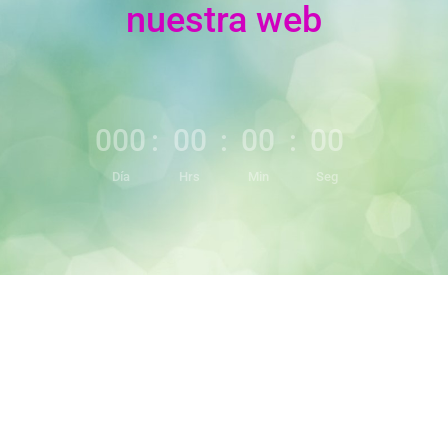
nuestra web
000
:
00
:
00
:
00
Día
Hrs
Min
Seg