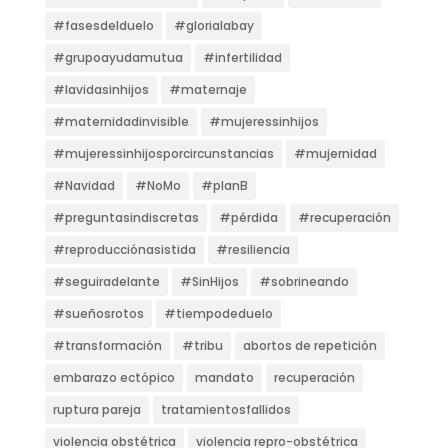
#fasesdelduelo
#glorialabay
#grupoayudamutua
#infertilidad
#lavidasinhijos
#maternaje
#maternidadinvisible
#mujeressinhijos
#mujeressinhijosporcircunstancias
#mujernidad
#Navidad
#NoMo
#planB
#preguntasindiscretas
#pérdida
#recuperación
#reproducciónasistida
#resiliencia
#seguiradelante
#SinHijos
#sobrineando
#sueñosrotos
#tiempodeduelo
#transformación
#tribu
abortos de repetición
embarazo ectópico
mandato
recuperación
ruptura pareja
tratamientosfallidos
violencia obstétrica
violencia repro-obstétrica