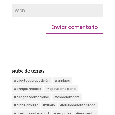
Nube de temas
#abortosderepetición
#amigas
#amigasmadres
#apoyoemocional
#desgasteemocional
#diadelamadre
#diadelamujer
#duelo
#duelodesautorizado
#duelonomaternidad
#empatía
#encuentro