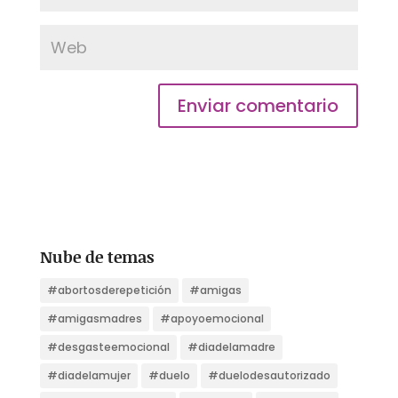
Nube de temas
#abortosderepetición
#amigas
#amigasmadres
#apoyoemocional
#desgasteemocional
#diadelamadre
#diadelamujer
#duelo
#duelodesautorizado