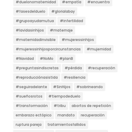
#duelonomaternidad
#empatía
#encuentro
#fasesdelduelo
#glorialabay
#grupoayudamutua
#infertilidad
#lavidasinhijos
#maternaje
#maternidadinvisible
#mujeressinhijos
#mujeressinhijosporcircunstancias
#mujernidad
#Navidad
#NoMo
#planB
#preguntasindiscretas
#pérdida
#recuperación
#reproducciónasistida
#resiliencia
#seguiradelante
#SinHijos
#sobrineando
#sueñosrotos
#tiempodeduelo
#transformación
#tribu
abortos de repetición
embarazo ectópico
mandato
recuperación
ruptura pareja
tratamientosfallidos