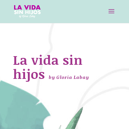
La vida sin
hijos
by Gloria Labay