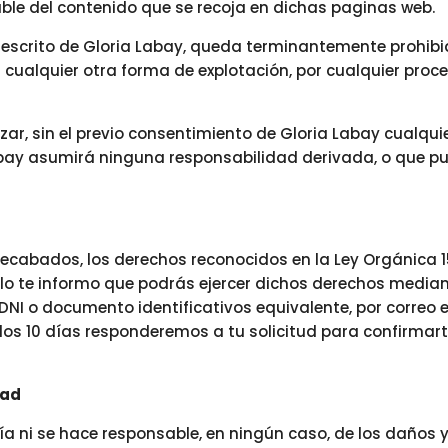
ble del contenido que se recoja en dichas paginas web.
r escrito de Gloria Labay, queda terminantemente prohibi
l cualquier otra forma de explotación, por cualquier proc
ar, sin el previo consentimiento de Gloria Labay cualqui
bay asumirá ninguna responsabilidad derivada, o que pud
 recabados, los derechos reconocidos en la Ley Orgánica 15
llo te informo que podrás ejercer dichos derechos median
 DNI o documento identificativos equivalente, por correo 
los 10 días responderemos a tu solicitud para confirmar
dad
 ni se hace responsable, en ningún caso, de los daños y