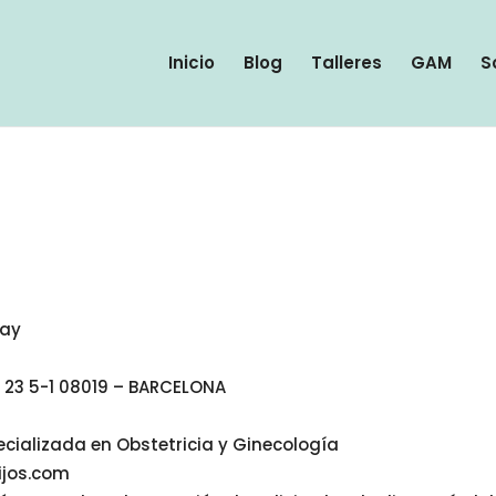
Inicio
Blog
Talleres
GAM
S
bay
a 23 5-1 08019 – BARCELONA
ecializada en Obstetricia y Ginecología
ijos.com