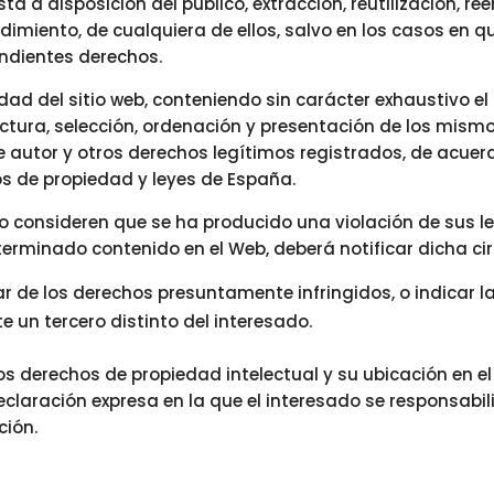
a a disposición del público, extracción, reutilización, ree
dimiento, de cualquiera de ellos, salvo en los casos en 
ondientes derechos.
dad del sitio web, conteniendo sin carácter exhaustivo el 
tura, selección, ordenación y presentación de los mismos
 autor y otros derechos legítimos registrados, de acuer
os de propiedad y leyes de España.
ero consideren que se ha producido una violación de sus 
eterminado contenido en el Web, deberá notificar dicha c
ar de los derechos presuntamente infringidos, o indicar 
e un tercero distinto del interesado.
os derechos de propiedad intelectual y su ubicación en el
claración expresa en la que el interesado se responsabil
ción.