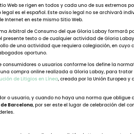
tio Web se rigen en todos y cada uno de sus extremos por
o legal es el español. Este aviso legal no se archivará i
 Internet en este mismo Sitio Web.
ma Arbitral de Consumo del que Gloria Labay formará par
 presente texto o de cualquier actividad de Gloria Labay
llo de una actividad que requiera colegiación, en cuyo ca
 abogados oportuno.
e consumidores o usuarios conforme los define la normat
una compra online realizada a Gloria Labay, para tratar 
ción de Litigios en Línea
, creada por la Unión Europea y
or o usuario, y cuando no haya una norma que obligue a
 de Barcelona
, por ser este el lugar de celebración del c
derles.