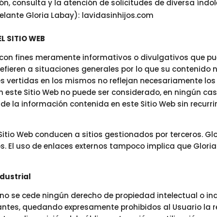
n, consulta y la atención de solicitudes de diversa índol
elante Gloria Labay): lavidasinhijos.com
L SITIO WEB
 con fines meramente informativos o divulgativos que pue
 refieren a situaciones generales por lo que su contenido
s vertidas en los mismos no reflejan necesariamente los 
n este Sitio Web no puede ser considerado, en ningún cas
 de la información contenida en este Sitio Web sin recurr
Sitio Web conducen a sitios gestionados por terceros. Gl
os. El uso de enlaces externos tampoco implica que Glor
dustrial
 se cede ningún derecho de propiedad intelectual o indus
antes, quedando expresamente prohibidos al Usuario la r