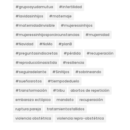
#grupoayudamutua
#infertilidad
#lavidasinhijos
#maternaje
#maternidadinvisible
#mujeressinhijos
#mujeressinhijosporcircunstancias
#mujernidad
#Navidad
#NoMo
#planB
#preguntasindiscretas
#pérdida
#recuperación
#reproducciónasistida
#resiliencia
#seguiradelante
#SinHijos
#sobrineando
#sueñosrotos
#tiempodeduelo
#transformación
#tribu
abortos de repetición
embarazo ectópico
mandato
recuperación
ruptura pareja
tratamientosfallidos
violencia obstétrica
violencia repro-obstétrica