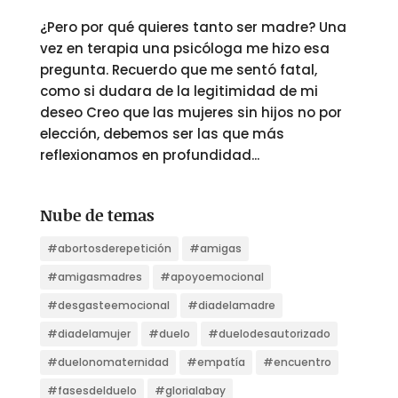
¿Pero por qué quieres tanto ser madre? Una
vez en terapia una psicóloga me hizo esa
pregunta. Recuerdo que me sentó fatal,
como si dudara de la legitimidad de mi
deseo Creo que las mujeres sin hijos no por
elección, debemos ser las que más
reflexionamos en profundidad...
Nube de temas
#abortosderepetición
#amigas
#amigasmadres
#apoyoemocional
#desgasteemocional
#diadelamadre
#diadelamujer
#duelo
#duelodesautorizado
#duelonomaternidad
#empatía
#encuentro
#fasesdelduelo
#glorialabay