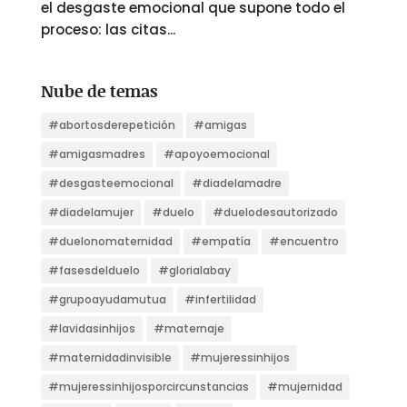
el desgaste emocional que supone todo el
proceso: las citas...
Nube de temas
#abortosderepetición
#amigas
#amigasmadres
#apoyoemocional
#desgasteemocional
#diadelamadre
#diadelamujer
#duelo
#duelodesautorizado
#duelonomaternidad
#empatía
#encuentro
#fasesdelduelo
#glorialabay
#grupoayudamutua
#infertilidad
#lavidasinhijos
#maternaje
#maternidadinvisible
#mujeressinhijos
#mujeressinhijosporcircunstancias
#mujernidad