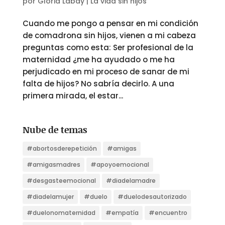
por
Gloria Labay
|
La vida sin hijos
Cuando me pongo a pensar en mi condición
de comadrona sin hijos, vienen a mi cabeza
preguntas como esta: Ser profesional de la
maternidad ¿me ha ayudado o me ha
perjudicado en mi proceso de sanar de mi
falta de hijos? No sabría decirlo. A una
primera mirada, el estar...
Nube de temas
#abortosderepetición
#amigas
#amigasmadres
#apoyoemocional
#desgasteemocional
#diadelamadre
#diadelamujer
#duelo
#duelodesautorizado
#duelonomaternidad
#empatía
#encuentro