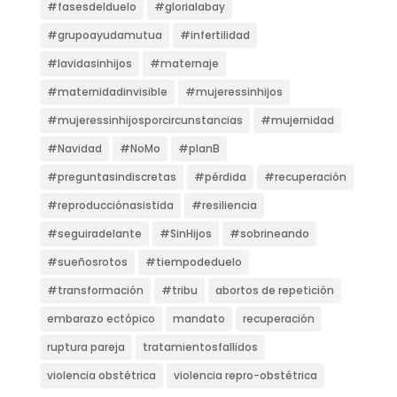
#fasesdelduelo
#glorialabay
#grupoayudamutua
#infertilidad
#lavidasinhijos
#maternaje
#maternidadinvisible
#mujeressinhijos
#mujeressinhijosporcircunstancias
#mujernidad
#Navidad
#NoMo
#planB
#preguntasindiscretas
#pérdida
#recuperación
#reproducciónasistida
#resiliencia
#seguiradelante
#SinHijos
#sobrineando
#sueñosrotos
#tiempodeduelo
#transformación
#tribu
abortos de repetición
embarazo ectópico
mandato
recuperación
ruptura pareja
tratamientosfallidos
violencia obstétrica
violencia repro-obstétrica