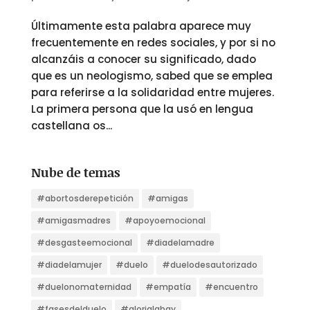
Últimamente esta palabra aparece muy
frecuentemente en redes sociales, y por si no
alcanzáis a conocer su significado, dado
que es un neologismo, sabed que se emplea
para referirse a la solidaridad entre mujeres.
La primera persona que la usó en lengua
castellana os...
Nube de temas
#abortosderepetición
#amigas
#amigasmadres
#apoyoemocional
#desgasteemocional
#diadelamadre
#diadelamujer
#duelo
#duelodesautorizado
#duelonomaternidad
#empatía
#encuentro
#fasesdelduelo
#glorialabay