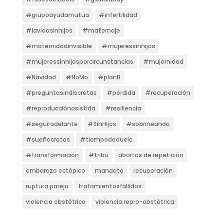
#grupoayudamutua
#infertilidad
#lavidasinhijos
#maternaje
#maternidadinvisible
#mujeressinhijos
#mujeressinhijosporcircunstancias
#mujernidad
#Navidad
#NoMo
#planB
#preguntasindiscretas
#pérdida
#recuperación
#reproducciónasistida
#resiliencia
#seguiradelante
#SinHijos
#sobrineando
#sueñosrotos
#tiempodeduelo
#transformación
#tribu
abortos de repetición
embarazo ectópico
mandato
recuperación
ruptura pareja
tratamientosfallidos
violencia obstétrica
violencia repro-obstétrica