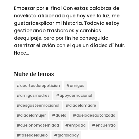
Empezar por el final Con estas palabras de
novelista aficionada que hoy ven la luz, me
gustaríaexplicar mi historia. Todavía estoy
gestionando trasbordos y cambios
deequipaje, pero por fin he conseguido
aterrizar el avión con el que un díadecidí huir.
Hace...
Nube de temas
#abortosderepetición
#amigas
#amigasmadres
#apoyoemocional
#desgasteemocional
#diadelamadre
#diadelamujer
#duelo
#duelodesautorizado
#duelonomaternidad
#empatía
#encuentro
#fasesdelduelo
#glorialabay