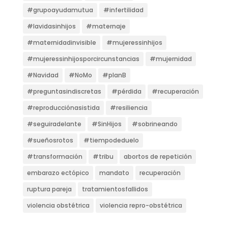
#grupoayudamutua
#infertilidad
#lavidasinhijos
#maternaje
#maternidadinvisible
#mujeressinhijos
#mujeressinhijosporcircunstancias
#mujernidad
#Navidad
#NoMo
#planB
#preguntasindiscretas
#pérdida
#recuperación
#reproducciónasistida
#resiliencia
#seguiradelante
#SinHijos
#sobrineando
#sueñosrotos
#tiempodeduelo
#transformación
#tribu
abortos de repetición
embarazo ectópico
mandato
recuperación
ruptura pareja
tratamientosfallidos
violencia obstétrica
violencia repro-obstétrica